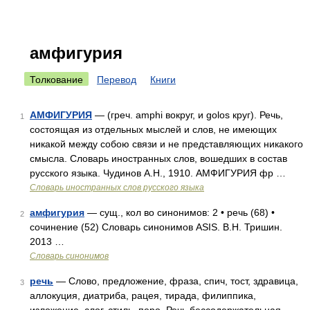
амфигурия
Толкование
Перевод
Книги
АМФИГУРИЯ
— (греч. amphi вокруг, и golos круг). Речь,
1
состоящая из отдельных мыслей и слов, не имеющих
никакой между собою связи и не представляющих никакого
смысла. Словарь иностранных слов, вошедших в состав
русского языка. Чудинов А.Н., 1910. АМФИГУРИЯ фр …
Словарь иностранных слов русского языка
амфигурия
— сущ., кол во синонимов: 2 • речь (68) •
2
сочинение (52) Словарь синонимов ASIS. В.Н. Тришин.
2013 …
Словарь синонимов
речь
— Слово, предложение, фраза, спич, тост, здравица,
3
аллокуция, диатриба, рацея, тирада, филиппика,