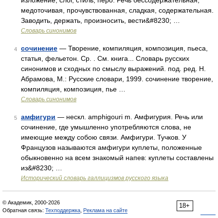
изложение, слог, стиль, перо. Речь бессодержательная,
медоточивая, прочувствованная, сладкая, содержательная.
Заводить, держать, произносить, вести&#8230; …
Словарь синонимов
сочинение
— Творение, компиляция, композиция, пьеса,
4
статья, фельетон. Ср. . См. книга... Словарь русских
синонимов и сходных по смыслу выражений. под. ред. Н.
Абрамова, М.: Русские словари, 1999. сочинение творение,
компиляция, композиция, пье …
Словарь синонимов
амфигури
— нескл. amphigouri m. Амфигурия. Речь или
5
сочинение, где умышленно употребляются слова, не
имеющие между собою связи. Амфигури. Тучков. У
Французов называются амфигури куплеты, положенные
обыкновенно на всем знакомый напев: куплеты составлены
из&#8230; …
Исторический словарь галлицизмов русского языка
© Академик, 2000-2026
18+
Обратная связь:
Техподдержка
,
Реклама на сайте