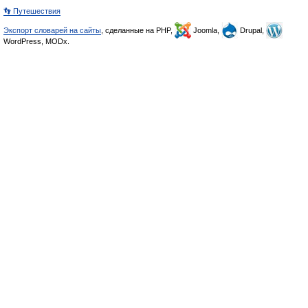
👣 Путешествия
Экспорт словарей на сайты
, сделанные на PHP,
Joomla,
Drupal,
WordPress, MODx.